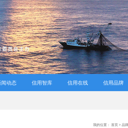
新闻动态
信用智库
信用在线
信用品牌
通知公告
信用动态
信用知识
信用解读
专家视点
信用管理师查询
信用管理师报名
评价管理办法
信用档案查询
评级申报
品牌活动
诚信品牌
诚信宣传
诚信教育
我的位置：
首页
>
品