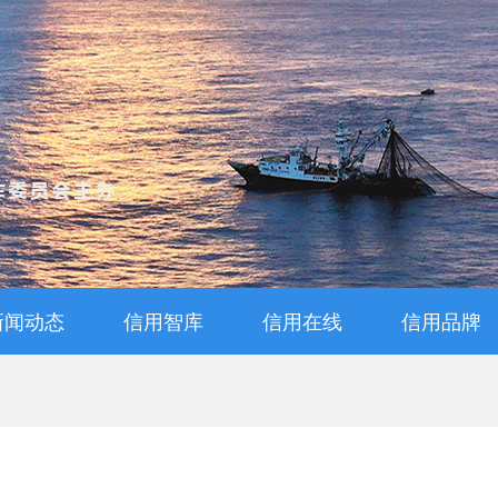
新闻动态
信用智库
信用在线
信用品牌
通知公告
信用动态
信用知识
信用解读
专家视点
信用管理师查询
信用管理师报名
评价管理办法
信用档案查询
评级申报
品牌活动
诚信品牌
诚信宣传
诚信教育