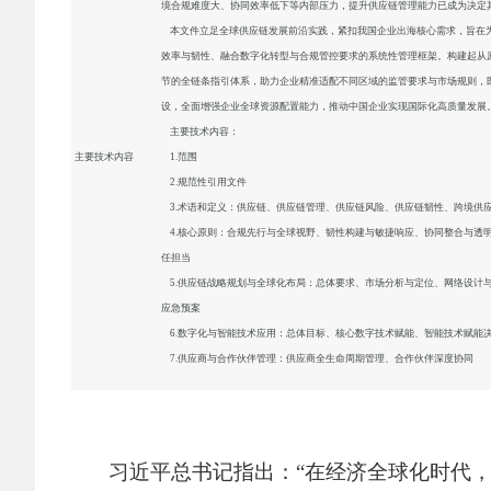
境合规难度大、协同效率低下等内部压力，提升供应链管理能力已成为决定
本文件立足全球供应链发展前沿实践，紧扣我国企业出海核心需求，旨在
效率与韧性、融合数字化转型与合规管控要求的系统性管理框架。构建起从
节的全链条指引体系，助力企业精准适配不同区域的监管要求与市场规则，
设，全面增强企业全球资源配置能力，推动中国企业实现国际化高质量发展
主要技术内容：
主要技术内容
1.范围
2.规范性引用文件
3.术语和定义：供应链、供应链管理、供应链风险、供应链韧性、跨境供
4.核心原则：合规先行与全球视野、韧性构建与敏捷响应、协同整合与透
任担当
5.供应链战略规划与全球化布局：总体要求、市场分析与定位、网络设计
应急预案
6.数字化与智能技术应用：总体目标、核心数字技术赋能、智能技术赋能
7.供应商与合作伙伴管理：供应商全生命周期管理、合作伙伴深度协同
习近平总书记指出：
“在经济全球化时代