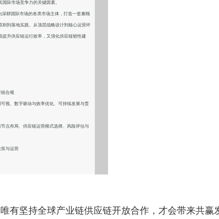
其国际市场竞争力的关键因素。
为深耕国际市场的各类市场主体，打造一套兼顾
原则到落地实践、从顶层战略设计到核心运营环
既提升供应链运行效率，又强化供应链韧性建
。
应链合规
明可视、数字驱动与效率优化、可持续发展与责
与节点布局、供应链运营模式选择、风险评估与
决策与运营
，唯有坚持全球产业链供应链开放合作，才会带来共赢发