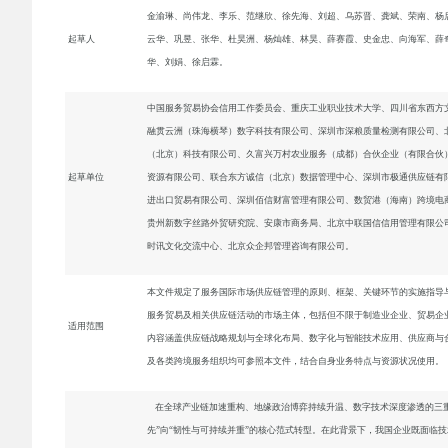
金渝琳、尚伟龙、李乐、范继欣、徐先海、刘超、乌苏晋、龚斌、荣南、杨
起草人
云华、巩昱、张华、杜昊洲、杨灿雄、林昊、薛赛霞、史金忠、向海军、薛
华、刘娟、徐启霖。
中国服务贸易协会信用工作委员会、重庆工业职业技术大学、四川省东西方
融贯云洲（珠海横琴）数字科技有限公司、深圳市深粮质量检测有限公司、
（北京）科技有限公司、久富兴万村农业服务（成都）合伙企业（有限合伙
起草单位
资源有限公司、联合东方诚信（北京）数据管理中心、深圳市极通供应链有
进出口贸易有限公司、深圳佰信财富管理有限公司、数贸港（海南）跨境电
贵州新数字丝路外贸研究院、安康市商务局、北京中联国信信用管理有限公
时讯文化交流中心、北京众企邦管理咨询有限公司。
本文件规定了服务国际市场供应链管理的原则、框架、关键环节的实施指导
服务贸易及相关供应链活动的市场主体，包括但不限于制造业企业、贸易企
适用范围
内容涵盖供应链战略规划与全球化布局、数字化与智能技术应用、供应商与
及各类跨境服务组织均可参照本文件，结合自身业务特点与资源状况使用。
在全球产业链加速重构、地缘政治博弈持续升温、数字技术深度渗透的三重
先”向“韧性与可持续并重”的核心范式转型。在此背景下，我国企业既面临