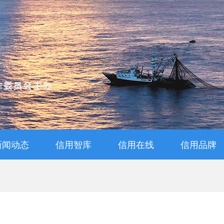
新闻动态
信用智库
信用在线
信用品牌
通知公告
信用动态
信用知识
信用解读
专家视点
信用管理师查询
信用管理师报名
评价管理办法
信用档案查询
评级申报
品牌活动
诚信品牌
诚信宣传
诚信教育