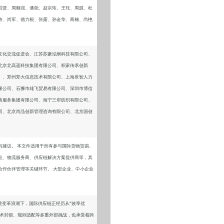
启贤、周顺强、潘尧、赵宗玮、王珏、周源、杜
奇、尚军、德力根、张露、孙金华、商楠、尚艳
文化交流促进会、江苏苏豪泓纲科技有限公司、
北京北高遥科技集团有限公司、积家传承创新
）、郑州郑大信息技术有限公司、上海世智人力
限公司、石狮市雄飞贸易有限公司、深圳市博信
商服务集团有限公司、海宁三帘纺织有限公司、
司、北京尚品创新管理咨询有限公司、北京国创
与建议。
本文件适用于所有参与国际货物贸易、
业、物流服务商、供应链解决方案提供商等，其
合作伙伴管理等关键环节。
大型企业、中小企业
变革浪潮下，国际供应链正经历从“效率优
技术封锁、规则适配等多重外部挑战，也承受着跨