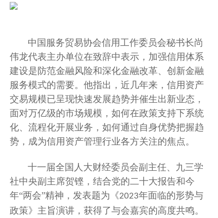
中国服务贸易协会信用工作委员会秘书长尚
伟龙代表主办单位
在
致辞中表示，加强信用体系
建设是防范金融风险和深化金融改革、创新金融
服务模式的需要。
他指出，
近几年来，信用资产
交易规模已呈现快速发展趋势并催生出新业态，
面对万亿级的市场规模，如何在政策支持下系统
化、流程化开展业务，如何通过自身优势把握趋
势，成为信用资产管理行业各方关注的焦点。
十一届全国人大财经委员会副主任、九三学
社中央副主席
贺铿
，
结合
党的二十大报告
和今
年
“两会”精神，发表题为
《
年面临的形势与
2023
政策
》
主旨演讲
，获得了
与会
嘉宾的高度共鸣
。