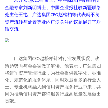
东方云熙
叶金玉、中科院国科智库科技
CEO
金融专家刘新明博士、中国企业报社驻新疆联络
处主任王艳、广达集团
赵松柏等代表就不良
CEO
资产流转与处置等业内广泛关注的议题展开了对
话交流。
广达集团
赵松柏针对行业发展状况
、
政
CEO
策
趋势向与会嘉宾做了
解读。
他表示，
广达集团
将
进军资产管理行业，
为
社会
提供数字化、标准
化、规范化的服务体系，同时欢迎更多的行业人
士、
专业
机构融入
到
信用资产服务行业
中来
，
共
同为
推动信用资产咨询服务行业高质量发展
做出
贡献
。