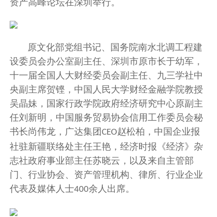
资产高峰论坛在深圳举行。
原文化部党组书记
、
国务院南水北调工程建
设委员会办公室副主任
、
深圳市
原
市长于幼军
，
十一届
全国人大财经委员会副主任、九三学社
中
央
副主席
贺铿
，
中国人民大学财经金融学院
教授
吴晶妹
，
国家行政学院政府经济研究中心
原
副主
任刘新明
，
中国服务贸易协会信用工作委员会秘
书长尚伟龙，广达集团
赵松柏，中国企业报
CEO
社驻新疆联络处主任王艳
，
经济时报《经济》杂
志社政府事业部主任苏晓云
，以及
来自主管部
门、行业协会、
资产管理机构、
律所、
行业企业
代表及
媒体
人士
余人出席
。
400