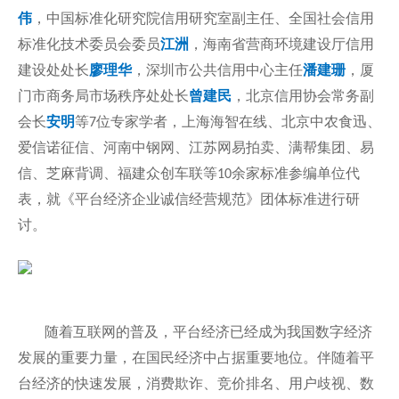
伟
，中国标准化研究院信用研究室副主任、全国社会信用
标准化技术委员会委员
江洲
，海南省营商环境建设厅信用
建设处处长
廖理华
，深圳市公共信用中心主任
潘建珊
，厦
门市商务局市场秩序处处长
曾建民
，北京信用协会常务副
会长
安明
等
位专家学者
，上海海智在线、北京中农食迅、
7
爱信诺征信、河南中钢网、江苏网易拍卖、满帮集团、易
信、芝麻背调、福建众创车联等
余家标准参编单位代
10
表，就《平台经济企业诚信经营规范》团体标准进行研
讨。
随着互联网的普及，平台经济已经成为我国数字经济
发展的重要力量，在国民经济中占据重要地位。伴随着平
台经济的快速发展，消费欺诈、竞价排名、用户歧视、数