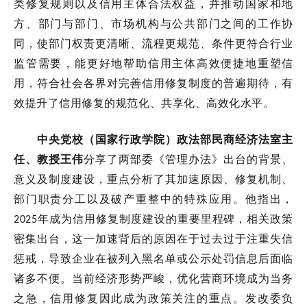
类修复规则以及信用主体合法权益，并推动国家和地
方、部门与部门、市场机构与公共部门之间的工作协
同，使部门权责更清晰、流程更规范、条件更符合行业
监管需要，能更好地帮助信用主体高效便捷地重塑信
用，符合社会各界对完善信用修复制度的普遍期待，有
效提升了信用修复的规范化、共享化、高效化水平。
中央党校（国家行政学院）政法部民商经济法室主
任、教授王伟
分享了两部委《管理办法》出台
的背景、
意义及制度建设，重点分析
了
其加速原因、修复机制、
部门职责分工以及破产重整中的特殊应用。
他指出，
年成为信用修复制度建设的重要里程碑，相关政策
202
5
密集出台
，
这一加速背后的原因在于过去过于注重失信
惩戒，导致企业在被列入黑名单或公示处罚信息后面临
诸多不便。当前经济形势严峻，优化营商环境成为当务
之急，信用修复因此成为政策关注的重点。发改委负