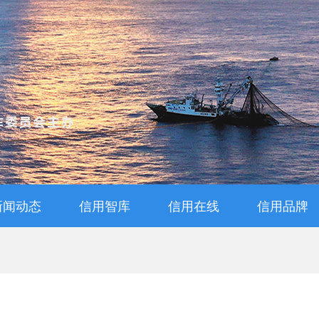
新闻动态
信用智库
信用在线
信用品牌
通知公告
信用动态
信用知识
信用解读
专家视点
信用管理师查询
信用管理师报名
评价管理办法
信用档案查询
评级申报
品牌活动
诚信品牌
诚信宣传
诚信教育